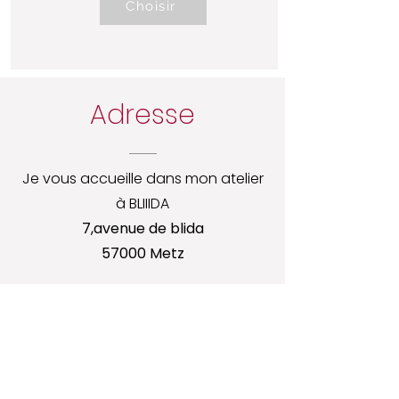
Choisir
Adresse
Je vous accueille dans mon atelier
à BLIIIDA
7,avenue de blida
57000 Metz
En voiture, vous pouvez vous garer
gratuitement dans l'avenue
A pied, le site est à 15min du centre
ville