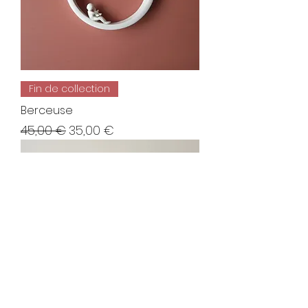
Fin de collection
Berceuse
Prix original
Prix promotionnel
45,00 €
35,00 €