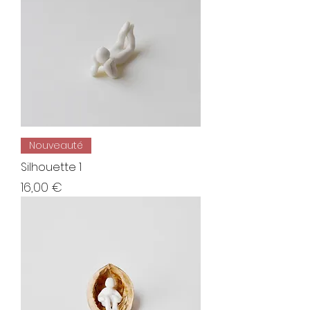
Nouveauté
Silhouette 1
Prix
16,00 €