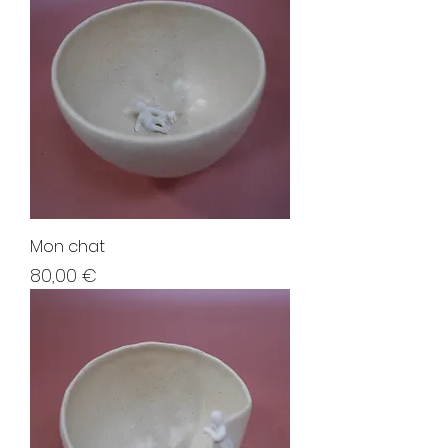
Mon chat
Prix
80,00 €