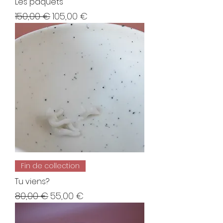
Les paquets
Prix original
Prix promotionnel
150,00 €
105,00 €
Fin de collection
Tu viens?
Prix original
Prix promotionnel
80,00 €
55,00 €