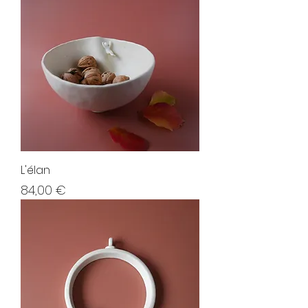
L'élan
Prix
84,00 €