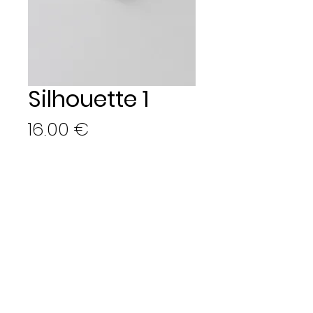
Silhouette 1
Prix
16,00 €
Ajouter au panier
Figurine miniature
Env. 2cm, porcelaine
Modelée à la main
© 2023 par Camille Hofmann Céramiques. Créé avec Wix.com